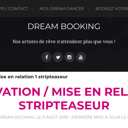
IS / CONTACT
NOS DREAM DANCER
BOOKEZ VOTRE 
DREAM BOOKING
Nos artistes de rêve n'attendent plus que vous !
se en relation 1 stripteaseur
ATION / MISE EN REL
STRIPTEASEUR
DREAM BOOKING
LE
9 AOÛT 2018
- DERNIÈRE MISE À JOUR LE